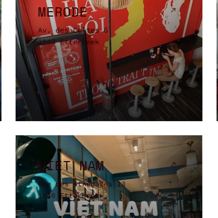
MERODE
Av. des Celtes 6
1040 Etterbeek
VIET NAM
Rue des Atrébates 13
1040 Etterbeek